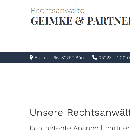
Eschstr. 66, 32257 Bünde
05223 - 1 00 0


Unsere Rechtsanwäl
Kompetente Ansprechpartner