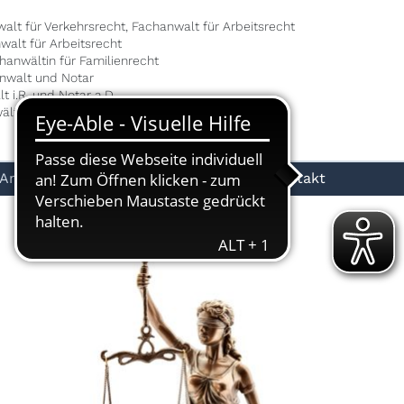
walt für Verkehrsrecht, Fachanwalt für Arbeitsrecht
nwalt für Arbeitsrecht
chanwältin für Familienrecht
anwalt und Notar
t i.R. und Notar a.D.
ältin
Anwälte
Notare
Rechtsgebiete
Kontakt