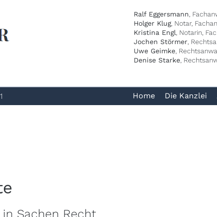
Ralf Eggersmann
, Fachan
Holger Klug
, Notar, Facha
Kristina Engl
, Notarin, Fa
Jochen Störmer
, Rechts
Uwe Geimke
, Rechtsanwal
Denise Starke
, Rechtsanw
Home
Die Kanzlei
1
te
 in Sachen Recht