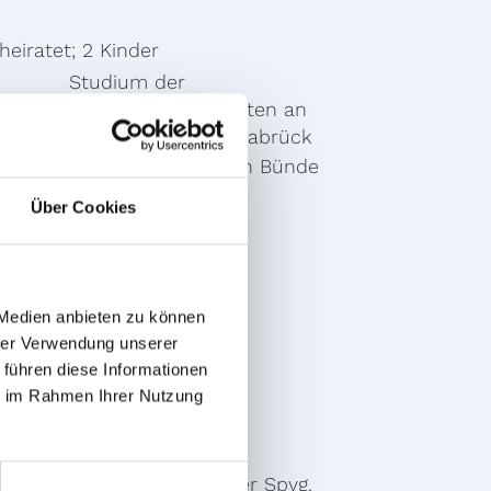
heiratet; 2 Kinder
Studium der
1997
Rechtswissenschaften an
der Universität Osnabrück
als Rechtsanwalt in Bünde
00
tätig
Über Cookies
Partner des
9
Kanzleiinhabers
Fachanwalt für
i 2009
Verkehrsrecht
 Medien anbieten zu können
nuar
Fachanwalt für
hrer Verwendung unserer
Arbeitsrecht
 führen diese Informationen
ie im Rahmen Ihrer Nutzung
ehrenamtliche Tätigkeit in
denen Vereinen, Joggen,
haftlicher Fussballer bei der Spvg.