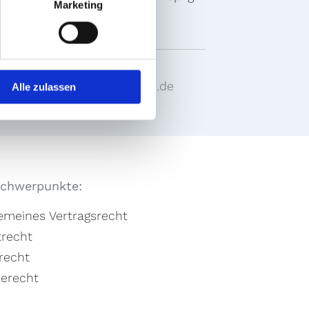
Marketing
ausen.
gersmann@kanzlei-geimke.de
Alle zulassen
Schwerpunkte:
gemeines Vertragsrecht
trecht
recht
serecht