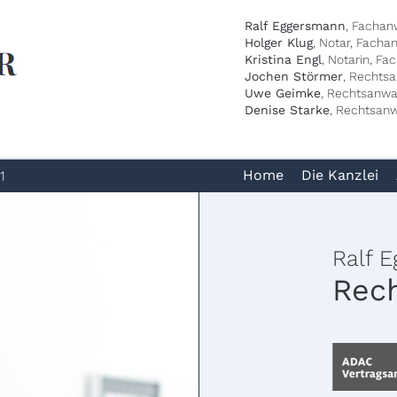
Ralf Eggersmann
, Fachan
Holger Klug
, Notar, Facha
Kristina Engl
, Notarin, Fa
Jochen Störmer
, Rechts
Uwe Geimke
, Rechtsanwal
Denise Starke
, Rechtsanw
Home
Die Kanzlei
1
Ralf 
Rec