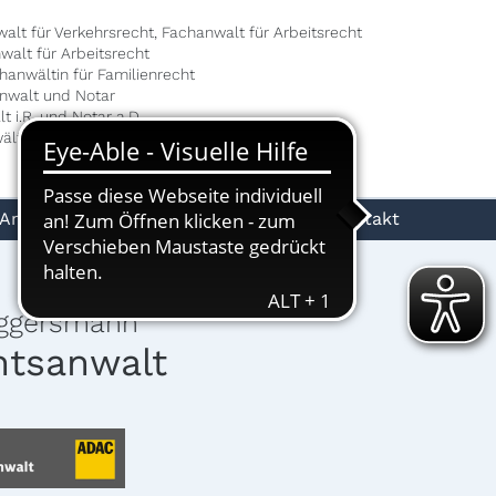
walt für Verkehrsrecht, Fachanwalt für Arbeitsrecht
nwalt für Arbeitsrecht
chanwältin für Familienrecht
anwalt und Notar
t i.R. und Notar a.D.
ältin
Anwälte
Notare
Rechtsgebiete
Kontakt
Eggersmann
htsanwalt