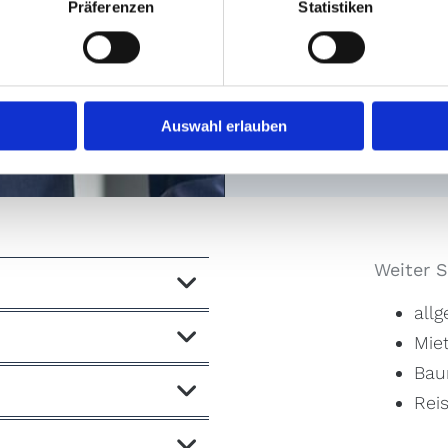
Präferenzen
Statistiken
Hiddenh
RA_Eg

Auswahl erlauben
Weiter 
all
Mie
Bau
Rei