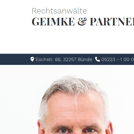
Eschstr. 66, 32257 Bünde
05223 - 1 00 0

