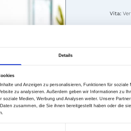
Vita:
Ver
1992 – 
Seit 20
Details
Ab 200
Cookies
Seit Ma
nhalte und Anzeigen zu personalisieren, Funktionen für soziale
Seit Ja
Website zu analysieren. Außerdem geben wir Informationen zu I
2013
r soziale Medien, Werbung und Analysen weiter. Unsere Partner
 Daten zusammen, die Sie ihnen bereitgestellt haben oder die s
n.
Hobbys:
verschie
leidensc