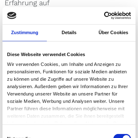
Erfahrung auf
Die Kanzlei der Rechtsanwälte Geimke & Partner
kann auf eine lange Historie zurückblicken und
deshalb mit empathischen und versierten
Zustimmung
Details
Über Cookies
Fachleuten aufwarten. Gegründet wurde die
Firma mit Sitz in der Nähe von Bielefeld bereits
im Jahr 1982 von Uwe Geimke, der die Kanzlei
Diese Webseite verwendet Cookies
beinahe zwei Jahrzehnte alleine führte. Im Jahr
Wir verwenden Cookies, um Inhalte und Anzeigen zu
2000 stieß der ebenfalls erfahrende
personalisieren, Funktionen für soziale Medien anbieten
Rechtsanwalt Ralf Eggersmann zum
zu können und die Zugriffe auf unsere Website zu
Unternehmen, das sich schon zu Beginn auf
analysieren. Außerdem geben wir Informationen zu Ihrer
rechtliche Angelegenheiten spezialisiert hat. Nur
Verwendung unserer Website an unsere Partner für
vier Jahre später gehörte auch Holger Klug, der
soziale Medien, Werbung und Analysen weiter. Unsere
sich sowohl als Rechtsanwalt als auch als Notar
Partner führen diese Informationen möglicherweise mit
zahlreiche Fähigkeiten und Kenntnisse aneignen
weiteren Daten zusammen, die Sie ihnen bereitgestellt
konnte, zur auch von Münster oder Hannover
haben oder die sie im Rahmen Ihrer Nutzung der Dienste
leicht zu erreichenden Kanzlei.
gesammelt haben.
E