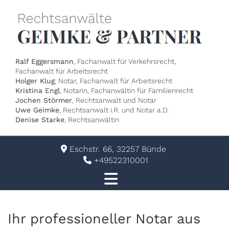
Ralf Eggersmann
, Fachanwalt für Verkehrsrecht,
Fachanwalt für Arbeitsrecht
Holger Klug
, Notar, Fachanwalt für Arbeitsrecht
Kristina Engl
, Notarin, Fachanwältin für Familienrecht
Jochen Störmer
, Rechtsanwalt und Notar
Uwe Geimke
, Rechtsanwalt i.R. und Notar a.D.
Denise Starke
, Rechtsanwältin
Eschstr. 66, 32257 Bünde

+49522310001

Ihr professioneller Notar aus