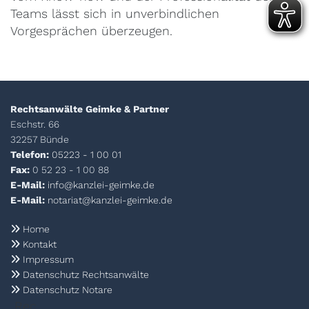
Teams lässt sich in unverbindlichen
Vorgesprächen überzeugen.
Rechtsanwälte Geimke & Partner
Eschstr. 66
32257 Bünde
Telefon:
05223 - 1 00 01
Fax:
0 52 23 - 1 00 88
E-Mail:
info@kanzlei-geimke.de
E-Mail:
notariat@kanzlei-geimke.de
Home

Kontakt

Impressum

Datenschutz Rechtsanwälte

Datenschutz Notare

Rec