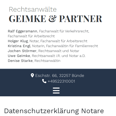
Ralf Eggersmann
, Fachanwalt für Verkehrsrecht,
Fachanwalt für Arbeitsrecht
Holger Klug
, Notar, Fachanwalt für Arbeitsrecht
Kristina Engl
, Notarin, Fachanwältin für Familienrecht
Jochen Störmer
, Rechtsanwalt und Notar
Uwe Geimke
, Rechtsanwalt i.R. und Notar a.D.
Denise Starke
, Rechtsanwältin
Eschstr. 66, 32257 Bünde

+49522310001

Datenschutzerklärung Notare