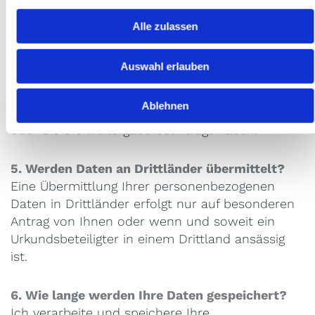
an die Notarkammer oder meine
g
s
Dienstaufsichtsbehör-de verpflichtet, die
Alle zulassen
a
wiederum einer amtlichen
u
Verschwiegenheitspflicht unterliegen.
Auswahl erlauben
s
Ansonsten werden Ihre Daten nur
w
weitergegeben, wenn ich hierzu aufgrund von
Ablehnen
a
Ihnen abgegebener Erklä-rungen verpflichtet bin
h
oder Sie die Weitergabe beantragt haben.
l
5. Werden Daten an Drittländer übermittelt?
Eine Übermittlung Ihrer personenbezogenen
Daten in Drittländer erfolgt nur auf besonderen
Antrag von Ihnen oder wenn und soweit ein
Urkundsbeteiligter in einem Drittland ansässig
ist.
6. Wie lange werden Ihre Daten gespeichert?
Ich verarbeite und speichere Ihre