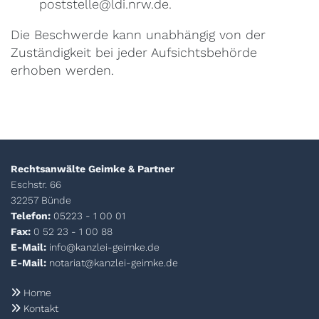
poststelle@ldi.nrw.de.
Die Beschwerde kann unabhängig von der
Zuständigkeit bei jeder Aufsichtsbehörde
erhoben werden.
Rechtsanwälte Geimke & Partner
Eschstr. 66
32257 Bünde
Telefon:
05223 - 1 00 01
Fax:
0 52 23 - 1 00 88
E-Mail:
info@kanzlei-geimke.de
E-Mail:
notariat@kanzlei-geimke.de
Home

Kontakt
