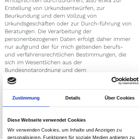
Amtspflichten durchzuführen, also etwa zur
Erstellung von Urkundsentwürfen, zur
Beurkundung und dem Vollzug von
Urkundsgeschäften oder zur Durch-führung von
Beratungen. Die Verarbeitung der
personenbezogenen Daten erfolgt daher immer
nur aufgrund der für mich geltenden berufs-
und verfahrensrechtlichen Bestimmungen, die
sich im Wesentlichen aus der
Bundesnotarordnung und dem
Beurkundungsgesetz ergeben. Aus diesen
Bestimmungen ergibt sich für mich zugleich
auch die rechtliche Verpflichtung zur
Zustimmung
Details
Über Cookies
Verarbeitung der erforderlichen Daten (Art. 6
Abs. 1 S. 1 Buch-stabe c DS-GVO). Eine
Nichtbereitstellung der von mir bei Ihnen
Diese Webseite verwendet Cookies
angeforderten Daten würde daher dazu führen,
Wir verwenden Cookies, um Inhalte und Anzeigen zu
dass ich die (weitere) Durchführung des
personalisieren, Funktionen für soziale Medien anbieten zu